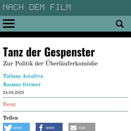
Direkt
zum
Inhalt
Home
Tanz der Gespenster
No 23
Zur Politik der Überläuferkomödie
No 01–22
Tatiana Astafeva
Rasmus Greiner
Essays
24.04.2023
Reviews
Essay
Archiv
Teilen
tweet
teilen
mail